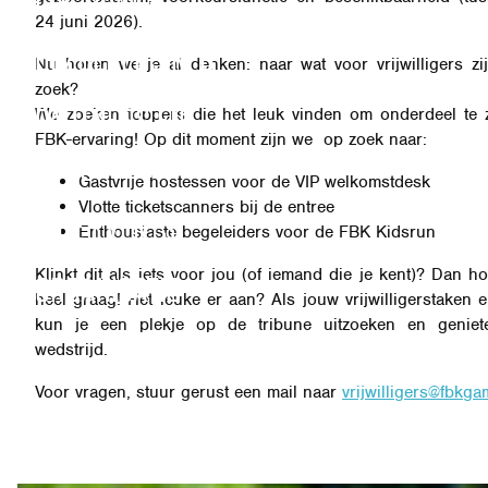
24 juni 2026).
BEZOEKERSINFO
Nu horen we je al denken: naar wat voor vrijwilligers zij
zoek?
PARTNERS EN
We zoeken toppers die het leuk vinden om onderdeel te z
FBK-ervaring! Op dit moment zijn we op zoek naar:
SPONSOREN
Gastvrije hostessen voor de VIP welkomstdesk
Vlotte ticketscanners bij de entree
SIDE EVENTS
Enthousiaste begeleiders voor de FBK Kidsrun
Klinkt dit als iets voor jou (of iemand die je kent)? Dan h
ORGANISATIE
heel graag! Het leuke er aan? Als jouw vrijwilligerstaken er
kun je een plekje op de tribune uitzoeken en genie
wedstrijd.
Voor vragen, stuur gerust een mail naar
vrijwilligers@fbkga