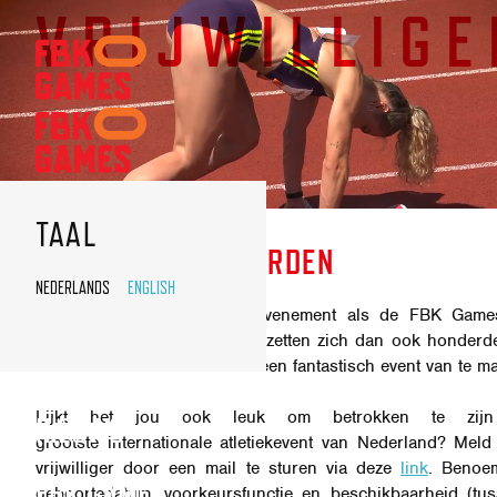
VRIJWILLIGE
FBK
GAMES
NAVIGATIE
VRIJWILLIGERS
TAAL
VRIJWILLIGER WORDEN
NEDERLANDS
ENGLISH
Een internationaal topsportevenement als de FBK Game
zonder vrijwilligers. Jaarlijks zetten zich dan ook honder
in om er weer voor iedereen een fantastisch event van te m
Lijkt het jou ook leuk om betrokken te zijn
NIEUWS
grootste internationale atletiekevent van Nederland? Meld
vrijwilliger door een mail te sturen via deze
link
. Benoe
FBK GAMES
geboortedatum, voorkeursfunctie en beschikbaarheid (tu