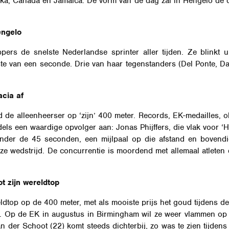
erika, Canada en Jamaica. De vorm van de dag zal in Hengelo de
engelo
ers de snelste Nederlandse sprinter aller tijden. Ze blinkt 
te van een seconde. Drie van haar tegenstanders (Del Ponte, Da
acia af
d de alleenheerser op ‘zijn’ 400 meter. Records, EK-medailles, ol
els een waardige opvolger aan: Jonas Phijffers, die vlak voor ‘H
 onder de 45 seconden, een mijlpaal op die afstand en bovendi
e wedstrijd. De concurrentie is moordend met allemaal atleten 
t zijn wereldtop
ereldtop op de 400 meter, met als mooiste prijs het goud tijdens
ud. Op de EK in augustus in Birmingham wil ze weer vlammen op
n der Schoot (22) komt steeds dichterbij, zo was te zien tijdens