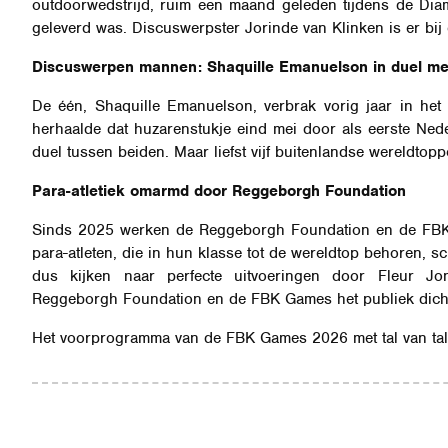
outdoorwedstrijd, ruim een maand geleden tijdens de Diam
geleverd was. Discuswerpster Jorinde van Klinken is er bij 
Discuswerpen mannen: Shaquille Emanuelson in duel me
De één, Shaquille Emanuelson, verbrak vorig jaar in he
herhaalde dat huzarenstukje eind mei door als eerste Ned
duel tussen beiden. Maar liefst vijf buitenlandse wereldtopp
Para-atletiek omarmd door Reggeborgh Foundation
Sinds 2025 werken de Reggeborgh Foundation en de FBK Ga
para-atleten, die in hun klasse tot de wereldtop behoren, s
dus kijken naar perfecte uitvoeringen door Fleur J
Reggeborgh Foundation en de FBK Games het publiek dichter
Het voorprogramma van de FBK Games 2026 met tal van tale