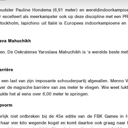
oudster Pauline Hondema (6,91 meter) en wereldindoorkampioen
excelleert als meerkampster ook op deze discipline met een PR 
ckholm, Iapichino uit Italië is Europees indoorkampioene en
lava Mahuchikh
wen. De Oekraïense Yaroslava Mahuchikh is ’s werelds beste met 
rrière
er een last van zijn imposante schouderpartij afgevallen. Menno V
 over de magische barrière van zes meter te vliegen. Wie weet lu
ukte het al eens over 6,00 meter te springen.
opvorm
rlijk niet ontbreken bij de 45e editie van de FBK Games in H
 haar vier kilo wegende kogel en komt daartoe ook graag naar He