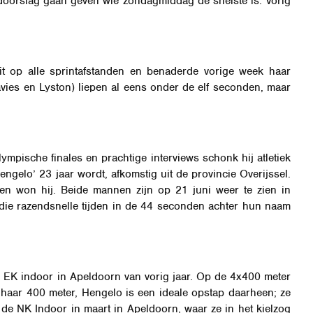
 doorslag gaan geven wie zondagmiddag de snelste is. Vorig
uit op alle sprintafstanden en benaderde vorige week haar
vies en Lyston) liepen al eens onder de elf seconden, maar
ympische finales en prachtige interviews schonk hij atletiek
engelo’ 23 jaar wordt, afkomstig uit de provincie Overijssel.
en won hij. Beide mannen zijn op 21 juni weer te zien in
die razendsnelle tijden in de 44 seconden achter hun naam
 de EK indoor in Apeldoorn van vorig jaar. Op de 4x400 meter
 haar 400 meter, Hengelo is een ideale opstap daarheen; ze
 de NK Indoor in maart in Apeldoorn, waar ze in het kielzog