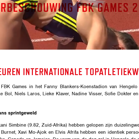
RBESCHOUWING FBK GAMES 
UREN INTERNATIONALE TOPATLETIEK
BK Games in het Fanny Blankers-Koenstadion van Hengelo geh
 Bol, Niels Laros, Lieke Klaver, Nadine Visser, Sofie Dokter en
ans sprintgeweld
kani Simbine (9.82, Zuid-Afrika) hebben gelopen zijn duizelin
r Burnet, Xavi Mo-Ajok en Elvis Afrifa hebben een identiek pers