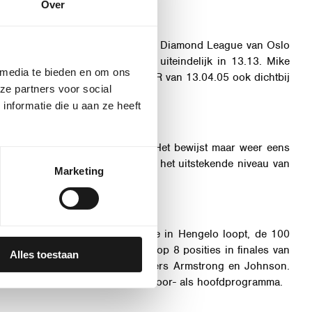
Over
. Vorige week fungeerde hij in de Diamond League van Oslo
an velen meelopen en finishte uiteindelijk in 13.13. Mike
 media te bieden en om ons
 Mahadi Abdi Ali, zit met een PR van 13.04.05 ook dichtbij
ze partners voor social
nformatie die u aan ze heeft
erpulverd en gezet op 12.75. Het bewijst maar weer eens
ter kunnen zich optrekken aan het uitstekende niveau van
Marketing
vorig jaar op de afstand die ze in Hengelo loopt, de 100
veroverde ze maar liefst tien top 8 posities in finales van
Alles toestaan
twee snelle Amerikaanse loopsters Armstrong en Johnson.
deloopsters lopen zowel in het voor- als hoofdprogramma.