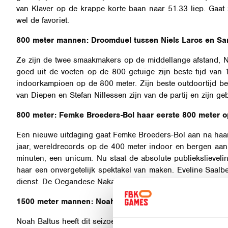
van Klaver op de krappe korte baan naar 51.33 liep. Gaa
wel de favoriet.
800 meter mannen: Droomduel tussen Niels Laros en S
Ze zijn de twee smaakmakers op de middellange afstand, Ni
goed uit de voeten op de 800 getuige zijn beste tijd van 
indoorkampioen op de 800 meter. Zijn beste outdoortijd b
van Diepen en Stefan Nillessen zijn van de partij en zijn g
800 meter: Femke Broeders-Bol haar eerste 800 meter 
Een nieuwe uitdaging gaat Femke Broeders-Bol aan na haa
jaar, wereldrecords op de 400 meter indoor en bergen aan 
minuten, een unicum. Nu staat de absolute publiekslievel
haar een onvergetelijk spektakel van maken. Eveline Saalb
dienst. De Oegandese Nakaayi, Australische Caldwell en P
1500 meter mannen: Noah Baltus gaat steeds sneller
Noah Baltus heeft dit seizoen zijn persoonlijk record aang