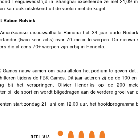
ond Leaguewedstrijd in Shanghai excelleerde ze met 21,09 meter
en kan ook uitstekend uit de voeten met de kogel.
t Ruben Rolvink
t Amerikaanse discuswalhalla Ramona het 34 jaar oude Nederl
erlander (twee keer zelfs) over 70 meter te werpen. De nieuwe 
ers die al eens 70+ wierpen zijn erbij in Hengelo.
mes nauw samen om para-atleten het podium te geven dat zij ve
chitteren tijdens de FBK Games. Dit jaar acteren zij op de 100 en
ong bij het verspringen, Olivier Hendriks op de 200 met
 bij de sport en wordt bijgedragen aan de verdere groei van pa
nten start zondag 21 juni om 12.00 uur, het hoofdprogramma be
DEEL VIA