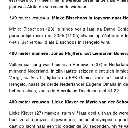
estafettevlak al meten met ’s werelds beste landen als Am
jaar was Afrifa de verrassende winnaar.
BEZOEKERSINFO
100 meter vrouwen: Minke Bisschops in topvorm naar H
PARTNERS EN
Minke Bisschops (23) is sinds vorig jaar na Dafne Schipp
persoonlijk record uit 2025 (11.05) alweer op éénhonderds
SPONSOREN
wees niet verbaasd als Bisschops in Hengelo wint.
400 meter mannen: Jonas Phijffers lost Liemarvin Bonev
SIDE EVENTS
Vijftien jaar lang was Liemarvin Bonevacia (37) in Nederlan
minnend Nederland. In zijn laatste seizoen dient zich inmidd
ORGANISATIE
Vorig jaar liep hij tijdens de FBK Games voor het eerst
Hengelo, naast de derde Nederlander Eugene Omalla in dez
hebben staan, zoals de Amerikaan Deadmon met 44.22.
400 meter vrouwen: Lieke Klaver en Myrte van der Schoo
Lieke Klaver (27) maakt al ruim vijf jaar deel uit van de w
heeft ze alle prijzen al gewonnen, inclusief olympisch go
gaat op jacht naar een tijd onder de 50 seconden. Myrte va