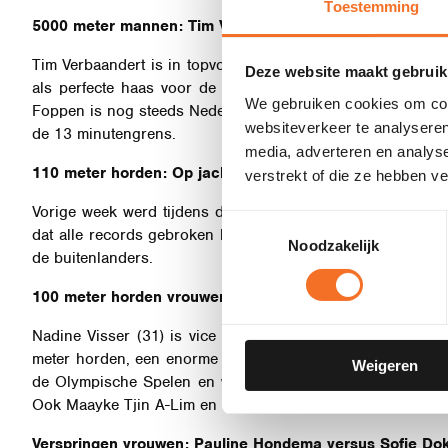
Toestemming
5000 meter mannen: Tim Verbaandert en Mike Foppen aze
Tim Verbaandert is in topvorm en aast erop om als eerste
Deze website maakt gebruik
als perfecte haas voor de wereldtop: hij was de eerste 3
We gebruiken cookies om cont
Foppen is nog steeds Nederlands recordhouder op de 5000 m
websiteverkeer te analyseren
de 13 minutengrens.
media, adverteren en analys
110 meter horden: Op jacht naar toptijden
verstrekt of die ze hebben v
Vorige week werd tijdens de NCAA-kampioenschappen in h
Toestemmingsselectie
dat alle records gebroken kunnen worden. Deelnemer in H
Noodzakelijk
de buitenlanders.
100 meter horden vrouwen: Nadine Visser al tien jaar we
Nadine Visser (31) is vice wereldindoorkampioene én vic
meter horden, een enorme progressie door. Met haar recordt
Weigeren
de Olympische Spelen en wereldkampioenschappen. Visser
Ook Maayke Tjin A-Lim en Mira Groot zijn sterke hordeloo
Verspringen vrouwen: Pauline Hondema versus Sofie Dok