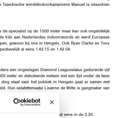
De Tsjechische wereldindoorkampioene Manuel is misschien
s de specialist op de 1500 meter maar kan ook ongelofelijk
 hele trits aan Nederlandse indoorrecords en werd Europees
rapen, gewoon bij ons in Hengelo. Ook Ryan Clarke en Tony
ectievelijk al eens 1.42.15 en 1.42.08.
ndere een ongeslagen Diamond Leaguestatus gedurende vijf
 800 meter en debuteerde meteen met een tijd onder de twee
ding staat vast: het publiek in Hengelo gaat er samen met
eld. Hun estafettemaatje Lisanne de Witte is gangmaker van
n dus perfecte tegenstanders.
orse tegenstand, alle twee liepen al eens in de 3.30.