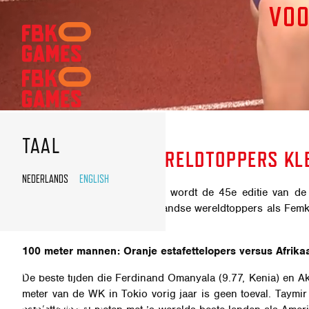
VOO
FBK
GAMES
NAVIGATIE
SPEKTAKEL
VERZEKERD
TAAL
NEDERLANDSE WERELDTOPPERS KLE
TIJDENS
NEDERLANDS
ENGLISH
FBK
Zondagmiddag 21 juni 2026 wordt de 45e editie van de F
GAMES
Nederland rijk is. Met Nederlandse wereldtoppers als Femke
spektakel verzekerd.
AANSTAANDE
ZONDAG
100 meter mannen: Oranje estafettelopers versus Afrika
NIEUWS
21
De beste tijden die Ferdinand Omanyala (9.77, Kenia) en A
JUNI
meter van de WK in Tokio vorig jaar is geen toeval. Taymi
FBK GAMES