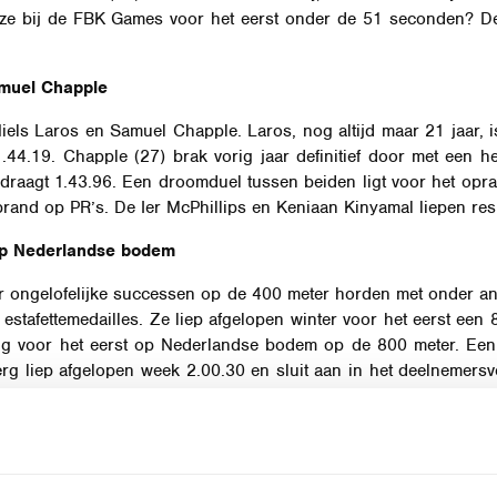
t ze bij de FBK Games voor het eerst onder de 51 seconden? 
amuel Chapple
els Laros en Samuel Chapple. Laros, nog altijd maar 21 jaar, i
1.44.19. Chapple (27) brak vorig jaar definitief door met een
edraagt 1.43.96. Een droomduel tussen beiden ligt voor het op
ebrand op PR’s. De Ier McPhillips en Keniaan Kinyamal liepen resp
op Nederlandse bodem
r ongelofelijke successen op de 400 meter horden met onder a
estafettemedailles. Ze liep afgelopen winter voor het eerst een
ing voor het eerst op Nederlandse bodem op de 800 meter. Een 
erg liep afgelopen week 2.00.30 en sluit aan in het deelnemersv
oolse Wielgosz hebben tijden van 1.57 achter hun naam en lijke
escherpt naar 3.34.38. Hij ontmoet vooral in Verheyden en Szot f